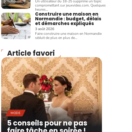
Un utilisateur du 18-25 supprime un topic
compromettant sur jeuxvideo.com. Quelques
heures
…
Construire une maison en
Normandie : budget, délais
et démarches expliqués
3 août 2026
Faire construire une maison en Normandie
séduit de plus en plus de
…
Article favori
MODE
5 conseils pour ne pas
faire tâche en soirée !