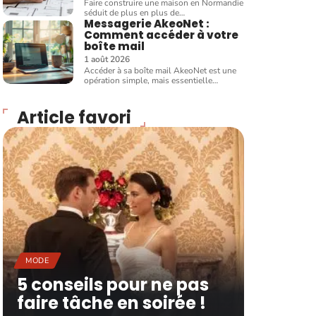
Faire construire une maison en Normandie
séduit de plus en plus de
…
Messagerie AkeoNet :
Comment accéder à votre
boîte mail
1 août 2026
Accéder à sa boîte mail AkeoNet est une
opération simple, mais essentielle
…
Article favori
MODE
5 conseils pour ne pas
faire tâche en soirée !