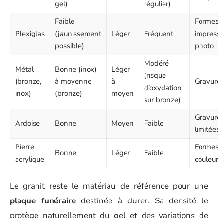
gel)
régulier)
Faible
Formes 
Plexiglas
(jaunissement
Léger
Fréquent
impres
possible)
photo
Modéré
Métal
Bonne (inox)
Léger
(risque
(bronze,
à moyenne
à
Gravure
d’oxydation
inox)
(bronze)
moyen
sur bronze)
Gravur
Ardoise
Bonne
Moyen
Faible
limitée
Pierre
Formes
Bonne
Léger
Faible
acrylique
couleur
Le granit reste le matériau de référence pour une
plaque funéraire
destinée à durer. Sa densité le
protège naturellement du gel et des variations de