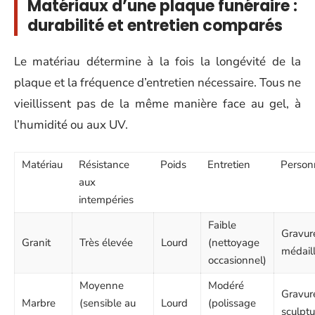
Matériaux d’une plaque funéraire :
durabilité et entretien comparés
Le matériau détermine à la fois la longévité de la
plaque et la fréquence d’entretien nécessaire. Tous ne
vieillissent pas de la même manière face au gel, à
l’humidité ou aux UV.
Matériau
Résistance
Poids
Entretien
Personn
aux
intempéries
Faible
Gravure
Granit
Très élevée
Lourd
(nettoyage
médail
occasionnel)
Moyenne
Modéré
Gravur
Marbre
(sensible au
Lourd
(polissage
sculptu