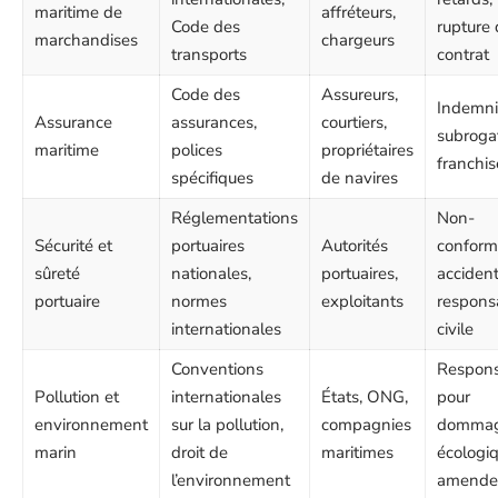
maritime de
affréteurs,
Code des
rupture
marchandises
chargeurs
transports
contrat
Code des
Assureurs,
Indemni
Assurance
assurances,
courtiers,
subrogat
maritime
polices
propriétaires
franchis
spécifiques
de navires
Réglementations
Non-
Sécurité et
portuaires
Autorités
conformi
sûreté
nationales,
portuaires,
accident
portuaire
normes
exploitants
responsa
internationales
civile
Conventions
Respons
Pollution et
internationales
États, ONG,
pour
environnement
sur la pollution,
compagnies
domma
marin
droit de
maritimes
écologiq
l’environnement
amende