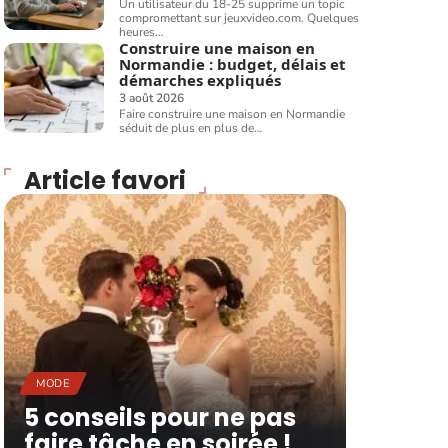
Un utilisateur du 18-25 supprime un topic
compromettant sur jeuxvideo.com. Quelques
heures
…
Construire une maison en
Normandie : budget, délais et
démarches expliqués
3 août 2026
Faire construire une maison en Normandie
séduit de plus en plus de
…
Article favori
MODE
5 conseils pour ne pas
faire tâche en soirée !