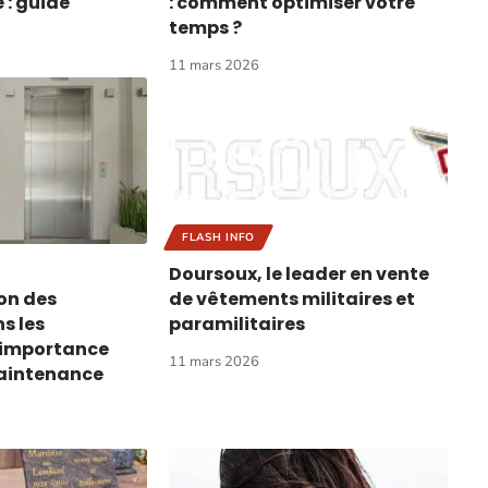
 : guide
: comment optimiser votre
temps ?
11 mars 2026
FLASH INFO
Doursoux, le leader en vente
on des
de vêtements militaires et
s les
paramilitaires
l’importance
11 mars 2026
maintenance