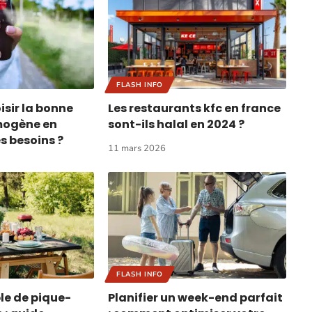
FLASH INFO
sir la bonne
Les restaurants kfc en france
mogène en
sont-ils halal en 2024 ?
s besoins ?
11 mars 2026
FLASH INFO
le de pique-
Planifier un week-end parfait