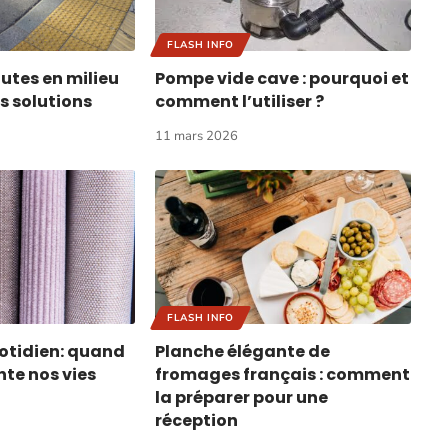
FLASH INFO
hutes en milieu
Pompe vide cave : pourquoi et
es solutions
comment l’utiliser ?
11 mars 2026
FLASH INFO
uotidien: quand
Planche élégante de
nte nos vies
fromages français : comment
la préparer pour une
réception