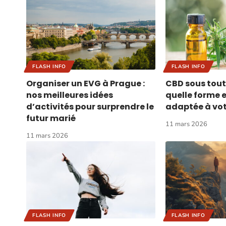
FLASH INFO
FLASH INFO
Organiser un EVG à Prague :
CBD sous tout
nos meilleures idées
quelle forme e
d’activités pour surprendre le
adaptée à votr
futur marié
11 mars 2026
11 mars 2026
FLASH INFO
FLASH INFO