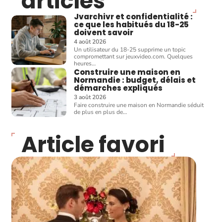
articles
Jvarchivr et confidentialité :
ce que les habitués du 18-25
doivent savoir
4 août 2026
Un utilisateur du 18-25 supprime un topic
compromettant sur jeuxvideo.com. Quelques
heures
…
Construire une maison en
Normandie : budget, délais et
démarches expliqués
3 août 2026
Faire construire une maison en Normandie séduit
de plus en plus de
…
Article favori