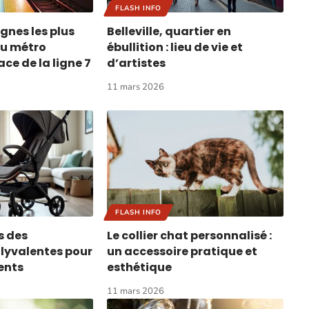
FLASH INFO
ignes les plus
Belleville, quartier en
du métro
ébullition : lieu de vie et
lace de la ligne 7
d’artistes
11 mars 2026
FLASH INFO
s des
Le collier chat personnalisé :
lyvalentes pour
un accessoire pratique et
ents
esthétique
11 mars 2026