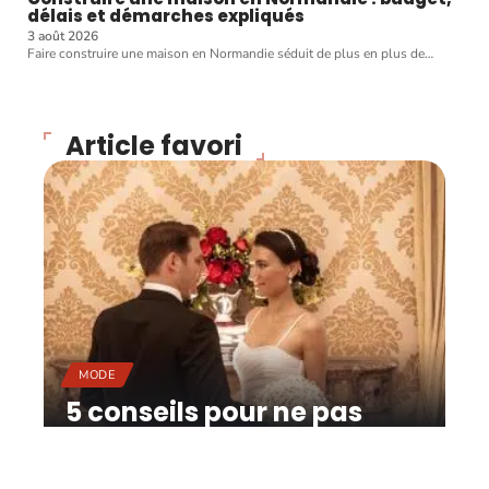
délais et démarches expliqués
3 août 2026
Faire construire une maison en Normandie séduit de plus en plus de
…
Article favori
MODE
5 conseils pour ne pas
faire tâche en soirée !
11 mars 2026