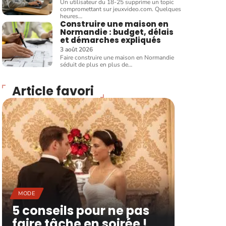
Un utilisateur du 18-25 supprime un topic
compromettant sur jeuxvideo.com. Quelques
heures
…
Construire une maison en
Normandie : budget, délais
et démarches expliqués
3 août 2026
Faire construire une maison en Normandie
séduit de plus en plus de
…
Article favori
MODE
5 conseils pour ne pas
faire tâche en soirée !