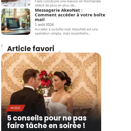
Faire construire une maison en Normandie
séduit de plus en plus de
…
Messagerie AkeoNet :
Comment accéder à votre boîte
mail
1 août 2026
Accéder à sa boîte mail AkeoNet est une
opération simple, mais essentielle
…
Article favori
MODE
5 conseils pour ne pas
faire tâche en soirée !