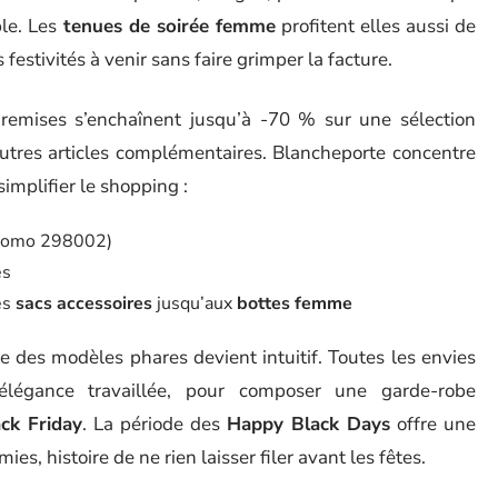
ble. Les
tenues de soirée femme
profitent elles aussi de
s festivités à venir sans faire grimper la facture.
emises s’enchaînent jusqu’à -70 % sur une sélection
utres articles complémentaires. Blancheporte concentre
implifier le shopping :
promo 298002)
es
es
sacs accessoires
jusqu’aux
bottes femme
 des modèles phares devient intuitif. Toutes les envies
’élégance travaillée, pour composer une garde-robe
ck Friday
. La période des
Happy Black Days
offre une
ies, histoire de ne rien laisser filer avant les fêtes.