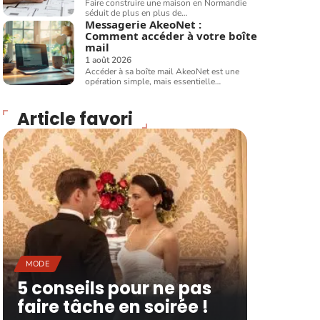
Faire construire une maison en Normandie
séduit de plus en plus de
…
Messagerie AkeoNet :
Comment accéder à votre boîte
mail
1 août 2026
Accéder à sa boîte mail AkeoNet est une
opération simple, mais essentielle
…
Article favori
MODE
5 conseils pour ne pas
faire tâche en soirée !