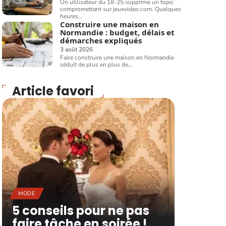
Un utilisateur du 18-25 supprime un topic
compromettant sur jeuxvideo.com. Quelques
heures
…
Construire une maison en
Normandie : budget, délais et
démarches expliqués
3 août 2026
Faire construire une maison en Normandie
séduit de plus en plus de
…
Article favori
MODE
5 conseils pour ne pas
faire tâche en soirée !