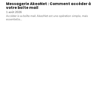
Messagerie AkeoNet : Comment accéder à
votre boîte mail
1 août 2026
Accéder à sa boîte mail AkeoNet est une opération simple, mais
essentielle
…
Article favori
MODE
5 conseils pour ne pas
faire tâche en soirée !