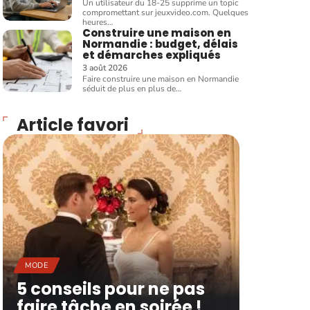
Un utilisateur du 18-25 supprime un topic
compromettant sur jeuxvideo.com. Quelques
heures
…
Construire une maison en
Normandie : budget, délais
et démarches expliqués
3 août 2026
Faire construire une maison en Normandie
séduit de plus en plus de
…
Article favori
MODE
5 conseils pour ne pas
faire tâche en soirée !