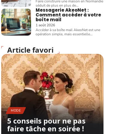
Faire construire une maison en Normandie
séduit de plus en plus de
…
Messagerie AkeoNet :
Comment accéder à votre
boîte mail
1 août 2026
Accéder à sa boîte mail AkeoNet est une
opération simple, mais essentielle
…
Article favori
MODE
5 conseils pour ne pas
faire tâche en soirée !