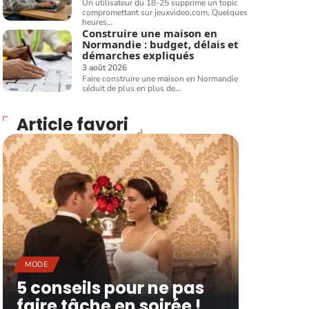
Un utilisateur du 18-25 supprime un topic
compromettant sur jeuxvideo.com. Quelques
heures
…
Construire une maison en
Normandie : budget, délais et
démarches expliqués
3 août 2026
Faire construire une maison en Normandie
séduit de plus en plus de
…
Article favori
MODE
5 conseils pour ne pas
faire tâche en soirée !