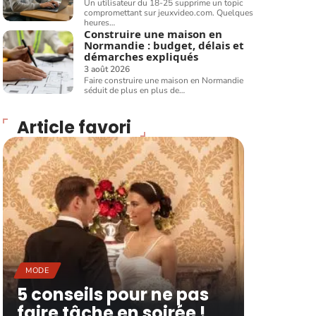
Un utilisateur du 18-25 supprime un topic
compromettant sur jeuxvideo.com. Quelques
heures
…
Construire une maison en
Normandie : budget, délais et
démarches expliqués
3 août 2026
Faire construire une maison en Normandie
séduit de plus en plus de
…
Article favori
MODE
5 conseils pour ne pas
faire tâche en soirée !