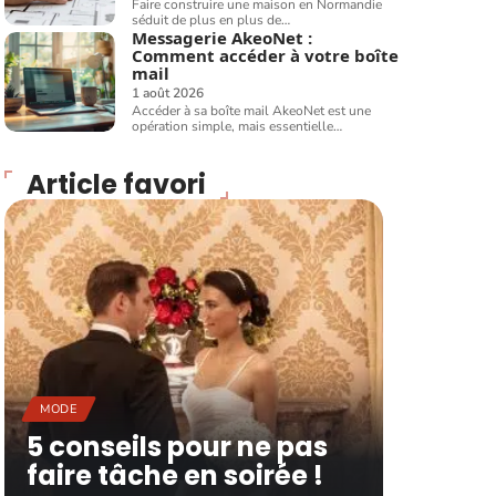
Faire construire une maison en Normandie
séduit de plus en plus de
…
Messagerie AkeoNet :
Comment accéder à votre boîte
mail
1 août 2026
Accéder à sa boîte mail AkeoNet est une
opération simple, mais essentielle
…
Article favori
MODE
5 conseils pour ne pas
faire tâche en soirée !