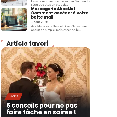
Faire construire une maison en Normandie
séduit de plus en plus de
…
Messagerie AkeoNet :
Comment accéder à votre
boîte mail
1 août 2026
Accéder à sa boîte mail AkeoNet est une
opération simple, mais essentielle
…
Article favori
MODE
5 conseils pour ne pas
faire tâche en soirée !