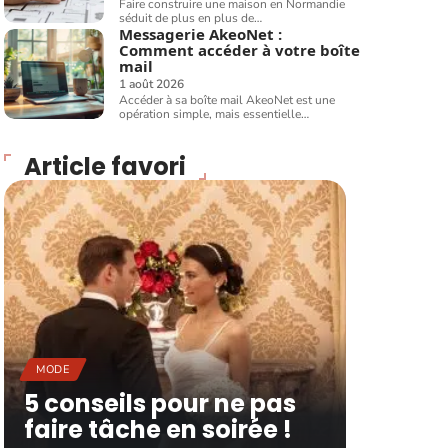
Faire construire une maison en Normandie
séduit de plus en plus de
…
Messagerie AkeoNet :
Comment accéder à votre boîte
mail
1 août 2026
Accéder à sa boîte mail AkeoNet est une
opération simple, mais essentielle
…
Article favori
MODE
5 conseils pour ne pas
faire tâche en soirée !