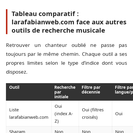
Tableau comparatif :
larafabianweb.com face aux autres
outils de recherche musicale
Retrouver un chanteur oublié ne passe pas
toujours par le même chemin. Chaque outil a ses
propres limites selon le type d’indice dont vous
disposez.
Outil
Recherche
Filtre par
Filtre pa
par
décennie
langue/
initiale
Oui
Liste
Oui (filtres
(index A-
Oui
larafabianweb.com
croisés)
Z)
Shazam
Non
Non
Non