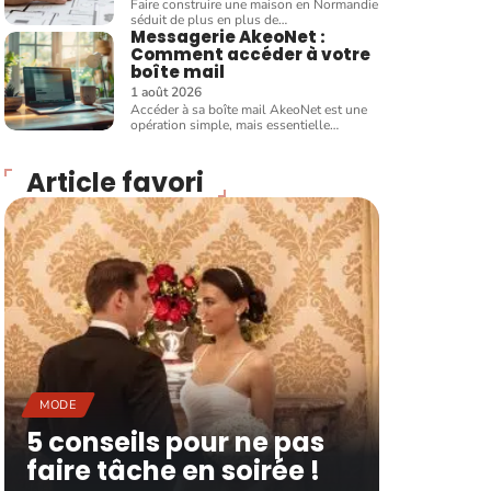
Faire construire une maison en Normandie
séduit de plus en plus de
…
Messagerie AkeoNet :
Comment accéder à votre
boîte mail
1 août 2026
Accéder à sa boîte mail AkeoNet est une
opération simple, mais essentielle
…
Article favori
MODE
5 conseils pour ne pas
faire tâche en soirée !