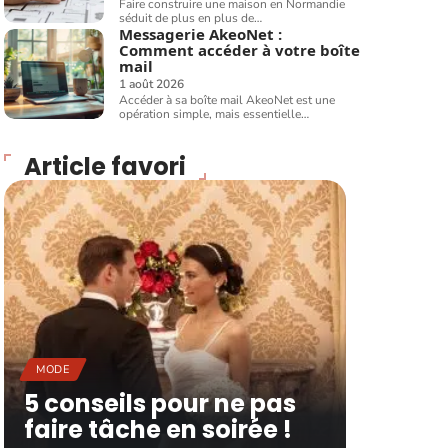
Faire construire une maison en Normandie
séduit de plus en plus de
…
Messagerie AkeoNet :
Comment accéder à votre boîte
mail
1 août 2026
Accéder à sa boîte mail AkeoNet est une
opération simple, mais essentielle
…
Article favori
MODE
5 conseils pour ne pas
faire tâche en soirée !