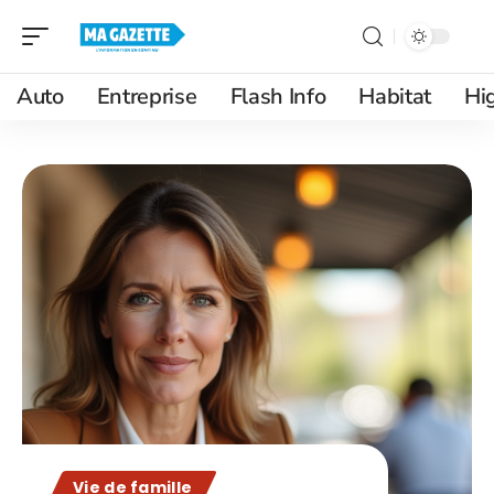
Auto
Entreprise
Flash Info
Habitat
Hi
Vie de famille