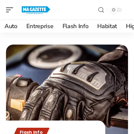
Auto
Entreprise
Flash Info
Habitat
Hi
Flash Info