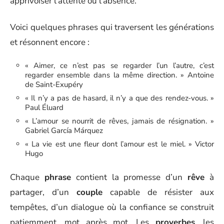
apprivoiser l’attente ou l’absence.
Voici quelques phrases qui traversent les générations
et résonnent encore :
« Aimer, ce n’est pas se regarder l’un l’autre, c’est
regarder ensemble dans la même direction. » Antoine
de Saint-Exupéry
« Il n’y a pas de hasard, il n’y a que des rendez-vous. »
Paul Éluard
« L’amour se nourrit de rêves, jamais de résignation. »
Gabriel García Márquez
« La vie est une fleur dont l’amour est le miel. » Victor
Hugo
Chaque
phrase
contient la promesse d’un
rêve
à
partager, d’un
couple
capable de résister aux
tempêtes, d’un dialogue où la confiance se construit
patiemment, mot après mot. Les
proverbes
, les