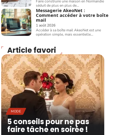
Faire construire une maison en Normandie
séduit de plus en plus de
…
Messagerie AkeoNet :
Comment accéder à votre boîte
mail
1 août 2026
Accéder à sa boîte mail AkeoNet est une
opération simple, mais essentielle
…
Article favori
MODE
5 conseils pour ne pas
faire tâche en soirée !