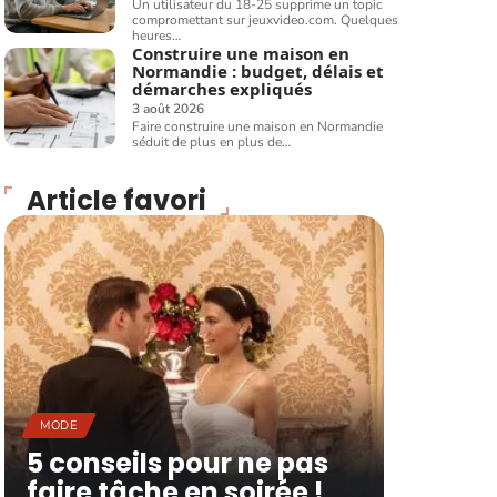
Un utilisateur du 18-25 supprime un topic
compromettant sur jeuxvideo.com. Quelques
heures
…
Construire une maison en
Normandie : budget, délais et
démarches expliqués
3 août 2026
Faire construire une maison en Normandie
séduit de plus en plus de
…
Article favori
MODE
5 conseils pour ne pas
faire tâche en soirée !