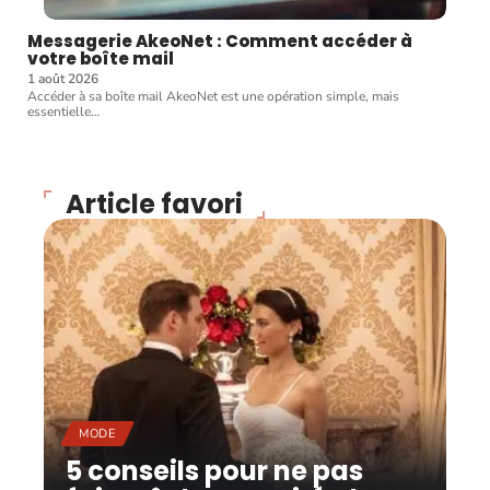
Messagerie AkeoNet : Comment accéder à
votre boîte mail
1 août 2026
Accéder à sa boîte mail AkeoNet est une opération simple, mais
essentielle
…
Article favori
MODE
5 conseils pour ne pas