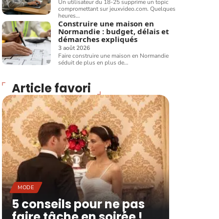
Un utilisateur du 18-25 supprime un topic
compromettant sur jeuxvideo.com. Quelques
heures
…
Construire une maison en
Normandie : budget, délais et
démarches expliqués
3 août 2026
Faire construire une maison en Normandie
séduit de plus en plus de
…
Article favori
MODE
5 conseils pour ne pas
faire tâche en soirée !