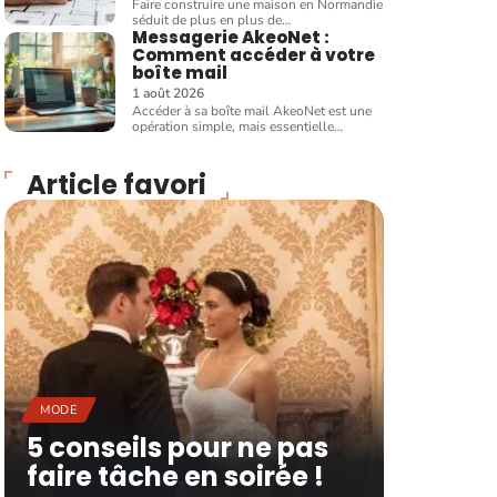
Faire construire une maison en Normandie
séduit de plus en plus de
…
Messagerie AkeoNet :
Comment accéder à votre
boîte mail
1 août 2026
Accéder à sa boîte mail AkeoNet est une
opération simple, mais essentielle
…
Article favori
MODE
5 conseils pour ne pas
faire tâche en soirée !