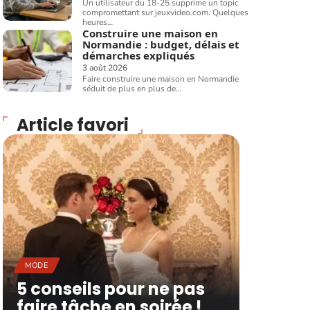
Un utilisateur du 18-25 supprime un topic
compromettant sur jeuxvideo.com. Quelques
heures
…
Construire une maison en
Normandie : budget, délais et
démarches expliqués
3 août 2026
Faire construire une maison en Normandie
séduit de plus en plus de
…
Article favori
MODE
5 conseils pour ne pas
faire tâche en soirée !