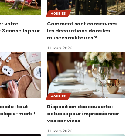
HOBBIES
r votre
Comment sont conservées
 3 conseils pour
les décorations dans les
musées militaires ?
11 mars 2026
HOBBIES
bile : tout
Disposition des couverts :
Colop e-mark !
astuces pour impressionner
vos convives
11 mars 2026