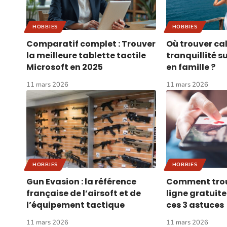
HOBBIES
HOBBIES
Comparatif complet : Trouver
Où trouver ca
la meilleure tablette tactile
tranquillité s
Microsoft en 2025
en famille ?
11 mars 2026
11 mars 2026
HOBBIES
HOBBIES
Gun Evasion : la référence
Comment trou
française de l’airsoft et de
ligne gratuit
l’équipement tactique
ces 3 astuces
11 mars 2026
11 mars 2026