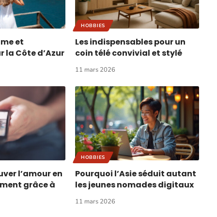
HOBBIES
lme et
Les indispensables pour un
ur la Côte d’Azur
coin télé convivial et stylé
11 mars 2026
HOBBIES
ver l’amour en
Pourquoi l’Asie séduit autant
ement grâce à
les jeunes nomades digitaux
11 mars 2026