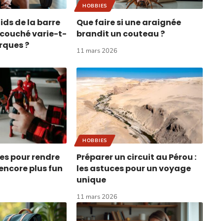
HOBBIES
ids de la barre
Que faire si une araignée
couché varie-t-
brandit un couteau ?
arques ?
11 mars 2026
HOBBIES
es pour rendre
Préparer un circuit au Pérou :
encore plus fun
les astuces pour un voyage
unique
11 mars 2026